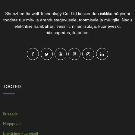
Shenzhen Ibewell Technology Co. Ltd keskendub isikliku hügieeni
toodete uurimis- ja arendustegevusele, tootmisele ja müügile. Nagu
elektriline hambahari, vesiniit, ninaniisutaja, küüneveski,
ridiosagedus, ilutooted.
TOOTED
Iluseade
Harjapead
Elektriline küünepell