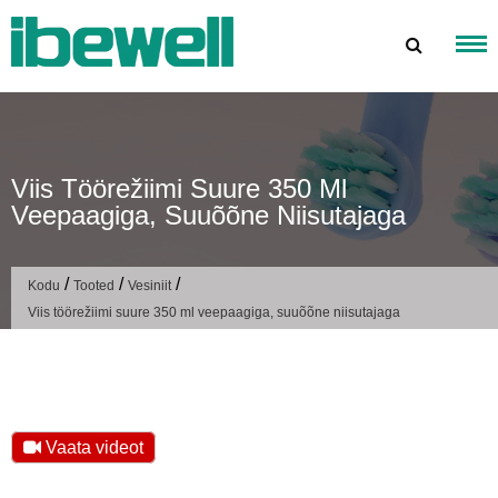
Mine
sisu
juurde
Viis Töörežiimi Suure 350 Ml
Veepaagiga, Suuõõne Niisutajaga
/
/
/
Kodu
Tooted
Vesiniit
Viis töörežiimi suure 350 ml veepaagiga, suuõõne niisutajaga
Vaata videot