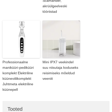
Scamander,
akrüülgeelveski
tööriistad
Professionaalne
Mini IPX7 veekindel
maniküüri-pediküüri
suu niisutaja koduseks
komplekt Elektriline
reisimiseks mõeldud
küüneviilikomplekt
veeniit
Juhtmeta elektriline
küünepell
Tooted