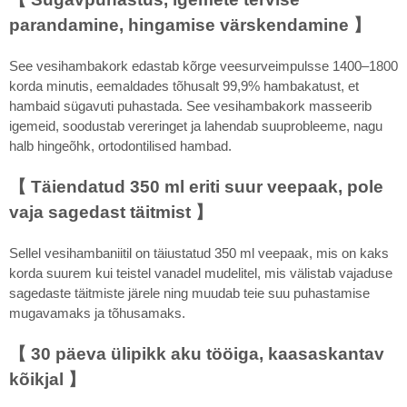
parandamine, hingamise värskendamine 】
See vesihambakork edastab kõrge veesurveimpulsse 1400–1800
korda minutis, eemaldades tõhusalt 99,9% hambakatust, et
hambaid sügavuti puhastada. See vesihambakork masseerib
igemeid, soodustab vereringet ja lahendab suuprobleeme, nagu
halb hingeõhk, ortodontilised hambad.
【 Täiendatud 350 ml eriti suur veepaak, pole
vaja sagedast täitmist 】
Sellel vesihambaniitil on täiustatud 350 ml veepaak, mis on kaks
korda suurem kui teistel vanadel mudelitel, mis välistab vajaduse
sagedaste täitmiste järele ning muudab teie suu puhastamise
mugavamaks ja tõhusamaks.
【 30 päeva ülipikk aku tööiga, kaasaskantav
kõikjal 】