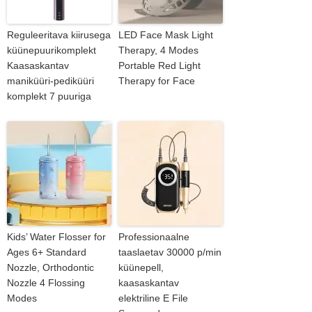
Reguleeritava kiirusega
LED Face Mask Light
küünepuurikomplekt
Therapy, 4 Modes
Kaasaskantav
Portable Red Light
maniküüri-pediküüri
Therapy for Face
komplekt 7 puuriga
Kids’ Water Flosser for
Professionaalne
Ages 6+ Standard
taaslaetav 30000 p/min
Nozzle, Orthodontic
küünepell,
Nozzle 4 Flossing
kaasaskantav
Modes
elektriline E File