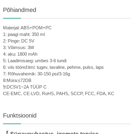
Põhiandmed
Materjal: ABS+POM+PC
1: paagi maht: 350 ml
2: Pinge: DC 5V
3: Võimsus: 3W
4: aku: 1800 mAh
5: Laadimisaeg: umbes 3-6 tundi
6: viis töörežiimi: tugev, tavaline, pehme, pulss, laps
7: Rõhuvahemik: 30-150 psi/3-16g
8:Müra:≤72DB
9:DC5V1~2A TÜÜP C
CE-EMC, CE-LVD, RoHS, PAHS, SCCP, FCC, FDA, KC
Funktsioonid
【 Sügavpuhastus, igemete tervise