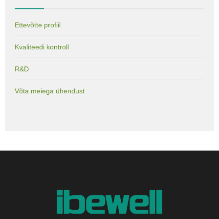
Ettevõtte profiil
Kvaliteedi kontroll
R&D
Võta meiega ühendust