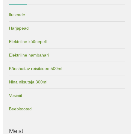
Iluseade
Harjapead
Elektriline küünepell
Elektriline hambahari
Käeshoitav reisibidee 500ml
Nina niisutaja 300ml
Vesiniit
Beebitooted
Meist