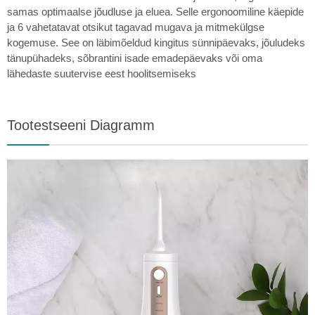
samas optimaalse jõudluse ja eluea. Selle ergonoomiline käepide
ja 6 vahetatavat otsikut tagavad mugava ja mitmekülgse
kogemuse. See on läbimõeldud kingitus sünnipäevaks, jõuludeks
tänupühadeks, sõbrantini isade emadepäevaks või oma
lähedaste suutervise eest hoolitsemiseks
Tootestseeni Diagramm