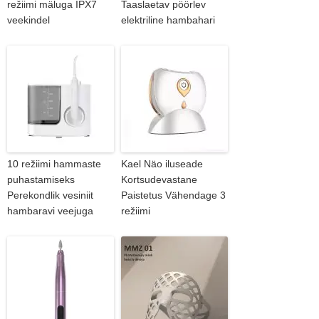
režiimi mäluga IPX7
Taaslaetav pöörlev
veekindel
elektriline hambahari
10 režiimi hammaste
Kael Näo iluseade
puhastamiseks
Kortsudevastane
Perekondlik vesiniit
Paistetus Vähendage 3
hambaravi veejuga
režiimi