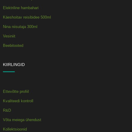
Elektriline hambahari
Käeshoitav reisibidee 500ml
Nina niisutaja 300ml
Vesiniit
Beebitooted
KIIRLINGID
Ettevõtte profiil
Kvaliteedi kontroll
R&D
Võta meiega ühendust
Kollektsioonid