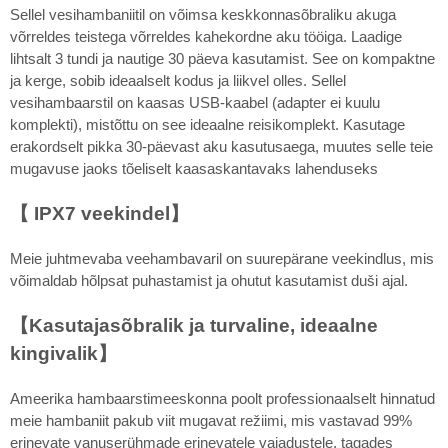
Sellel vesihambaniitil on võimsa keskkonnasõbraliku akuga
võrreldes teistega võrreldes kahekordne aku tööiga. Laadige
lihtsalt 3 tundi ja nautige 30 päeva kasutamist. See on kompaktne
ja kerge, sobib ideaalselt kodus ja liikvel olles. Sellel
vesihambaarstil on kaasas USB-kaabel (adapter ei kuulu
komplekti), mistõttu on see ideaalne reisikomplekt. Kasutage
erakordselt pikka 30-päevast aku kasutusaega, muutes selle teie
mugavuse jaoks tõeliselt kaasaskantavaks lahenduseks
【 IPX7 veekindel】
Meie juhtmevaba veehambavaril on suurepärane veekindlus, mis
võimaldab hõlpsat puhastamist ja ohutut kasutamist duši ajal.
【Kasutajasõbralik ja turvaline, ideaalne
kingivalik】
Ameerika hambaarstimeeskonna poolt professionaalselt hinnatud
meie hambaniit pakub viit mugavat režiimi, mis vastavad 99%
erinevate vanuserühmade erinevatele vajadustele, tagades