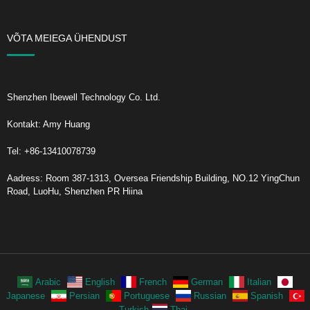
VÕTA MEIEGA ÜHENDUST
Shenzhen Ibewell Technology Co. Ltd.
Kontakt: Amy Huang
Tel: +86-13410078739
Aadress: Room 387-1313, Oversea Friendship Building, NO.12 YingChun
Road, LuoHu, Shenzhen PR Hiina
Arabic
English
French
German
Italian
Japanese
Persian
Portuguese
Russian
Spanish
Turkish
Thai