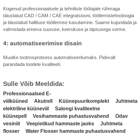
Kogenud professionaalsete ja tehniliste töötajate rühmaga
täiustatud CAD / CAM / CAE integratsiooni, töötlemistehnoloogia
ja täiustatud hallituse töötlemise kasutamine. Saame kujundada ja
valmistada erineva suuruse, keerukuse ja täpsusega vorme.
4: automatiseerimise disain
Muutke tootmisprotsess automatiseeritumaks. Pidevalt
parandada toodete kvaliteeti.
Sulle Võib Meeldida:
Professionaalsed E-
viilküüned
Akutrell
Küünepuurikomplekt
Juhtmeta
elektriline küüneviil
Salongi kvaliteetne
küünepell
Vesihammaste puhastusvahend
Odav
vesiniit
Veepistikud hammaste jaoks
Juhtmeta
flosser
Water Flosser hammaste puhastusvahend