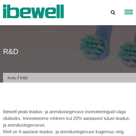
Mine
sisu
juurde
R&D
/
Kodu
R&D
Ibewell peab teadus- ja arendustegevuse investeeringuid väga
oluliseks. Investeerime rohkem kui 20% aastasest tulust teadus-
ja arendustegevusse.
Meil on 4-aastane teadus- ja arendustegevuse kogemus ning