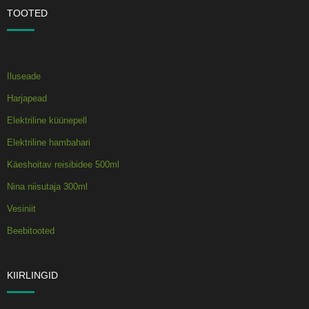
TOOTED
Iluseade
Harjapead
Elektriline küünepell
Elektriline hambahari
Käeshoitav reisibidee 500ml
Nina niisutaja 300ml
Vesiniit
Beebitooted
KIIRLINGID