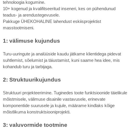
tehnoloogia kogumine.
10+ kogenud ja kvalifitseeritud inseneri, kes on pühendunud
teadus- ja arendustegevusele.
Pakkuge ÜHEKOHALINE lahendust eskiisprojektist
masstootmiseni.
1: välimuse kujundus
Turu-uuringute ja analüüside kaudu jätkame klientidega pidevat
suhtlemist, sõelumist ja täiustamist, kuni saame hea idee, mis
kohandub turu ja tarbijaga.
2: Struktuurikujundus
Struktuuri projekteerimine. Tuginedes toote funktsioonide täielikule
mõistmisele, välimuse disainile vastavusele, erinevate
komponentide suurusele ja kujule, määrame kindlaks kõige
mõistlikuma konstruktsiooniprojekti.
3: valuvormide tootmine