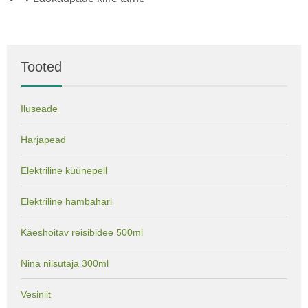
Tooted
Iluseade
Harjapead
Elektriline küünepell
Elektriline hambahari
Käeshoitav reisibidee 500ml
Nina niisutaja 300ml
Vesiniit