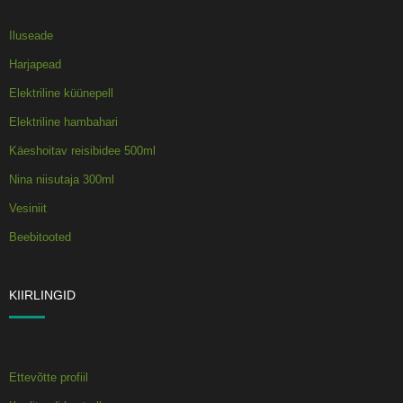
Iluseade
Harjapead
Elektriline küünepell
Elektriline hambahari
Käeshoitav reisibidee 500ml
Nina niisutaja 300ml
Vesiniit
Beebitooted
KIIRLINGID
Ettevõtte profiil