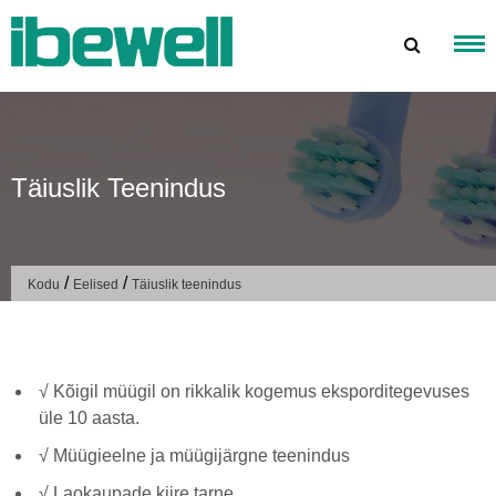
Mine
sisu
juurde
Täiuslik Teenindus
/
/
Kodu
Eelised
Täiuslik teenindus
√ Kõigil müügil on rikkalik kogemus eksporditegevuses
üle 10 aasta.
√ Müügieelne ja müügijärgne teenindus
√ Laokaupade kiire tarne