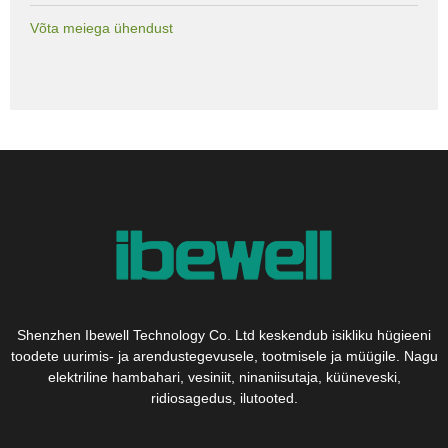
Võta meiega ühendust
Shenzhen Ibewell Technology Co. Ltd keskendub isikliku hügieeni
toodete uurimis- ja arendustegevusele, tootmisele ja müügile. Nagu
elektriline hambahari, vesiniit, ninaniisutaja, küüneveski,
ridiosagedus, ilutooted.