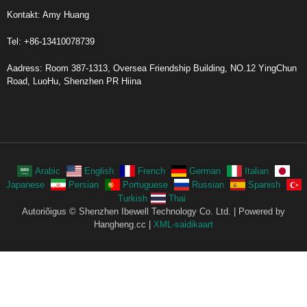
Kontakt: Amy Huang
Tel: +86-13410078739
Aadress: Room 387-1313, Oversea Friendship Building, NO.12 YingChun
Road, LuoHu, Shenzhen PR Hiina
Arabic
English
French
German
Italian
Japanese
Persian
Portuguese
Russian
Spanish
Turkish
Thai
Autoriõigus © Shenzhen Ibewell Technology Co. Ltd. | Powered by
Hangheng.cc |
XML-saidikaart