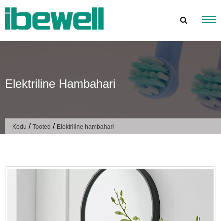
Mine
sisu
juurde
Elektriline Hambahari
/
/
Kodu
Tooted
Elektriline hambahari