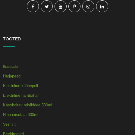
TOOTED
Iluseade
Harjapead
Elektriline küünepell
Elektriline hambahari
Käeshoitav reisibidee 500ml
Nina niisutaja 300ml
Vesiniit
Beebitooted