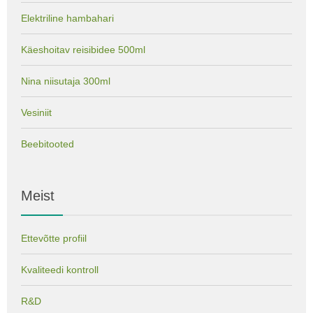
Elektriline hambahari
Käeshoitav reisibidee 500ml
Nina niisutaja 300ml
Vesiniit
Beebitooted
Meist
Ettevõtte profiil
Kvaliteedi kontroll
R&D