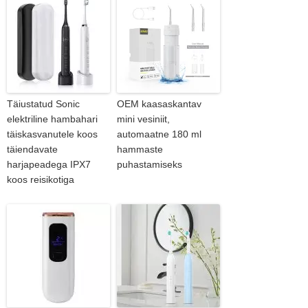
Täiustatud Sonic
OEM kaasaskantav
elektriline hambahari
mini vesiniit,
täiskasvanutele koos
automaatne 180 ml
täiendavate
hammaste
harjapeadega IPX7
puhastamiseks
koos reisikotiga