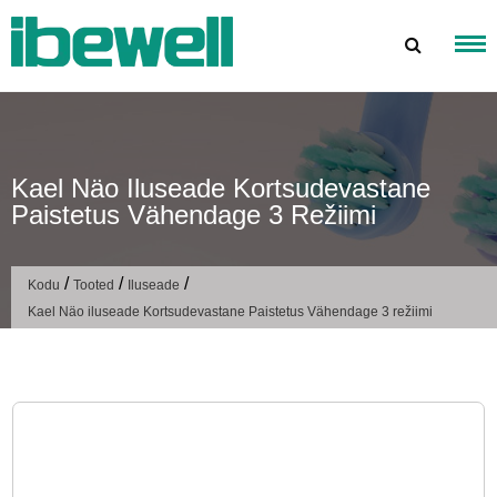
Mine
sisu
juurde
Kael Näo Iluseade Kortsudevastane
Paistetus Vähendage 3 Režiimi
/
/
/
Kodu
Tooted
Iluseade
Kael Näo iluseade Kortsudevastane Paistetus Vähendage 3 režiimi