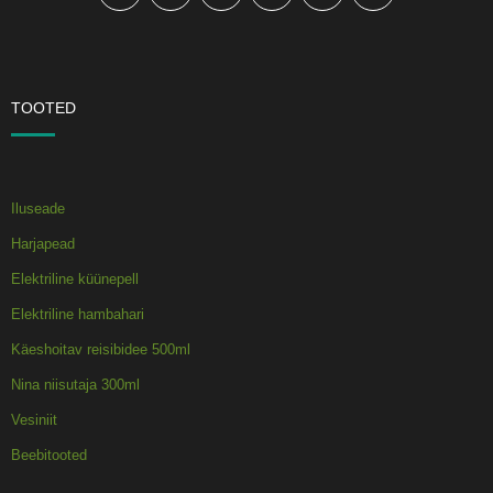
TOOTED
Iluseade
Harjapead
Elektriline küünepell
Elektriline hambahari
Käeshoitav reisibidee 500ml
Nina niisutaja 300ml
Vesiniit
Beebitooted