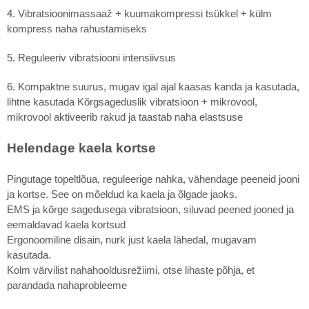
4. Vibratsioonimassaaž + kuumakompressi tsükkel + külm
kompress naha rahustamiseks
5. Reguleeriv vibratsiooni intensiivsus
6. Kompaktne suurus, mugav igal ajal kaasas kanda ja kasutada,
lihtne kasutada Kõrgsageduslik vibratsioon + mikrovool,
mikrovool aktiveerib rakud ja taastab naha elastsuse
Helendage kaela kortse
Pingutage topeltlõua, reguleerige nahka, vähendage peeneid jooni
ja kortse. See on mõeldud ka kaela ja õlgade jaoks.
EMS ja kõrge sagedusega vibratsioon, siluvad peened jooned ja
eemaldavad kaela kortsud
Ergonoomiline disain, nurk just kaela lähedal, mugavam
kasutada.
Kolm värvilist nahahooldusrežiimi, otse lihaste põhja, et
parandada nahaprobleeme