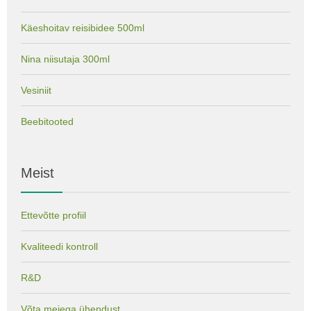
Käeshoitav reisibidee 500ml
Nina niisutaja 300ml
Vesiniit
Beebitooted
Meist
Ettevõtte profiil
Kvaliteedi kontroll
R&D
Võta meiega ühendust