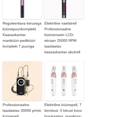
Reguleeritava kiirusega
Elektriline naelatrell
küünepuurikomplekt
Professionaalne
Kaasaskantav
küünemasin LCD-
maniküüri-pediküüri
ekraan 25000 RPM
komplekt 7 puuriga
taaslaetav
kaasaskantav akutrell
Professionaalne
Elektriline küünepell, 7
taaslaetav 30000 p/min
kinnitust, 5 kiirust koos
küünepell,
hoiukastiga, maniküür-