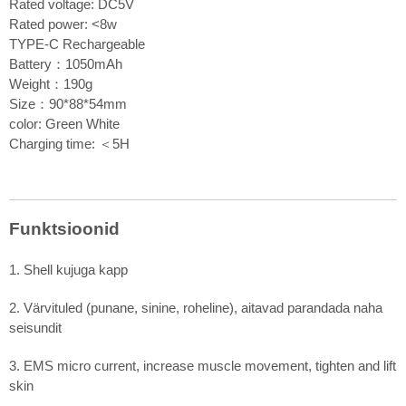
Rated voltage: DC5V
Rated power: <8w
TYPE-C Rechargeable
Battery：1050mAh
Weight：190g
Size：90*88*54mm
color: Green White
Charging time: ＜5H
Funktsioonid
1. Shell kujuga kapp
2. Värvituled (punane, sinine, roheline), aitavad parandada naha
seisundit
3. EMS micro current, increase muscle movement, tighten and lift
skin