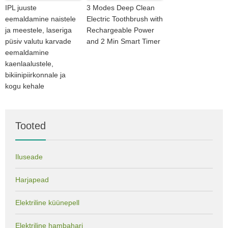
IPL juuste
3 Modes Deep Clean
eemaldamine naistele
Electric Toothbrush with
ja meestele, laseriga
Rechargeable Power
püsiv valutu karvade
and 2 Min Smart Timer
eemaldamine
kaenlaalustele,
bikiinipiirkonnale ja
kogu kehale
Tooted
Iluseade
Harjapead
Elektriline küünepell
Elektriline hambahari