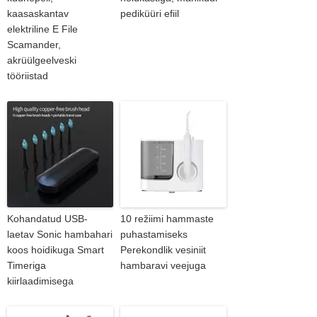
kaasaskantav
pediküüri efiil
elektriline E File
Scamander,
akrüülgeelveski
tööriistad
Kohandatud USB-
10 režiimi hammaste
laetav Sonic hambahari
puhastamiseks
koos hoidikuga Smart
Perekondlik vesiniit
Timeriga
hambaravi veejuga
kiirlaadimisega